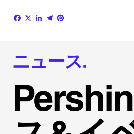
Facebook
X
LinkedIn
Telegram
Pinterest
ニュース.
Persh