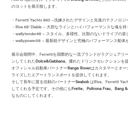
のヨットを展示致します。
- Ferretti Yachts 860 –洗練されたデザインと先進
- Riva 68' Diable – 大胆なラインとハイパフォーマン
- wallytender48 – スタイル、多様性、比類のないドラ
- wallypower58 – 最新鋭デザインと究極のパフォーマンス船
展示会期間中、Ferrettiを国際的な一流ブランドがラグジュ
ンしてくれた
Dolce&Gabbana、
優れたドリンクセレクションを
オフィシャル自動車パートナー
Range Rover
はカスタマーとオー
ライズしたエアートランスポートを提供してくれます。
そして長年に渡る信頼のパートナー
Seabob
はRiva、Ferrett
してくれる予定です。その他にも
Frette、Poltrona Frau、Bang &
なものにしてくれます。