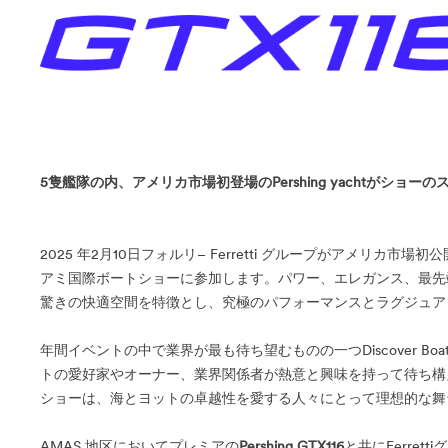
5隻艦隊の内、アメリカ市場初登場のPershing yachtがショーの
2025 年2月10日フォルリ– Ferretti グループがアメリカ市場初
アミ国際ボートショーに参加します。パワー、エレガンス、最先
驚きの快適空間を特徴とし、究極のパフォーマンスとラグジュア
年間イベントの中で業界が最も待ち望むものの一つDiscover Boa
トの愛好家やオーナー、業界関係者が熱意と興味を持って待ち構
ショーは、海とヨットの卓越性を愛する人々にとって理想的な舞
AMAS 地区においてプレミアの
Pershing GTX116
と共にFerre