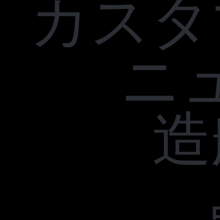
カスタ
ニ
造