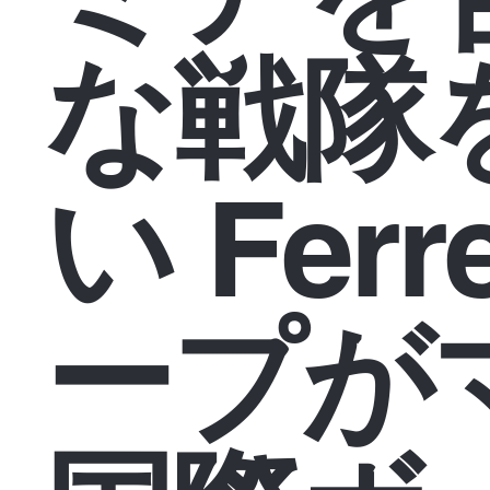
な戦隊
い Ferr
ープが