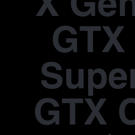
X Gen
GTX 
Supe
GTX 