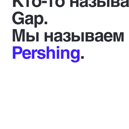
Кто-то называ
Gap.
Мы называем
Pershing
.