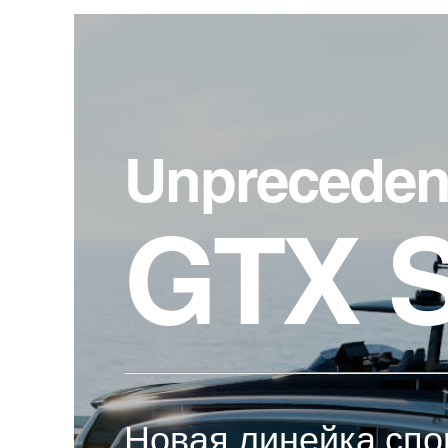
Unpreceden
GTX S
Новая линейка спо