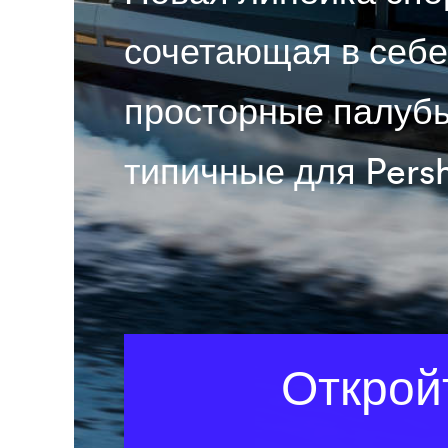
сочетающая в себе
просторные палуб
типичные для Persh
Открой