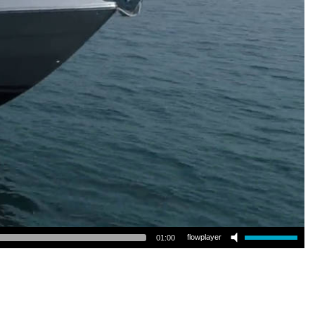
flowplayer
01:00