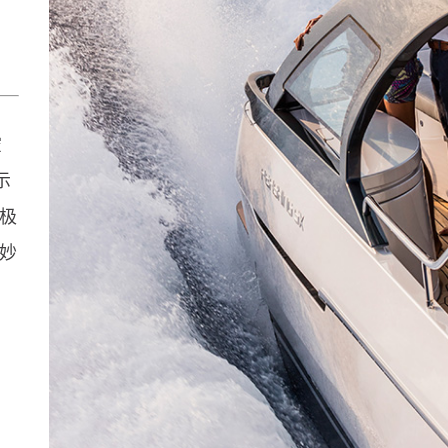
空
示
于极
曼妙