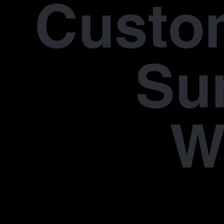
Custo
Su
W