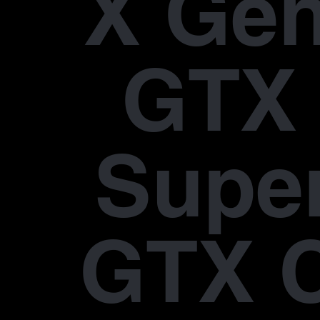
X Gen
GTX 
Supe
GTX 