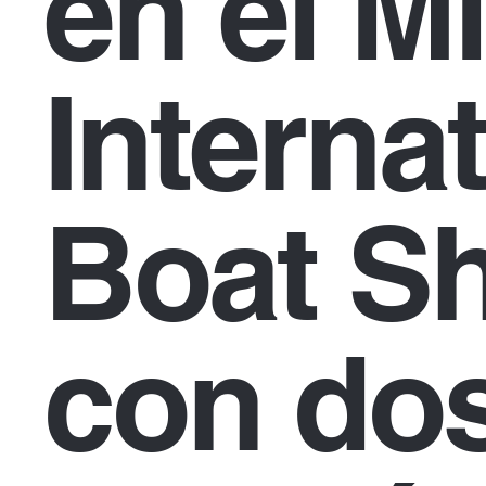
en el M
Interna
Boat S
con do