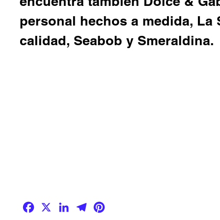
encuentra también
Dolce & G
personal hechos a medida,
La 
calidad,
Seabob
y
Smeraldina.
Facebook
X
LinkedIn
Telegram
Pinterest