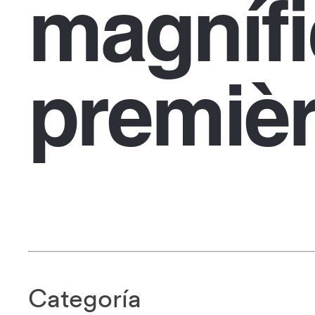
magníf
premièr
Categoría