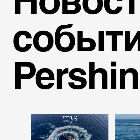
Новост
событ
Pershi