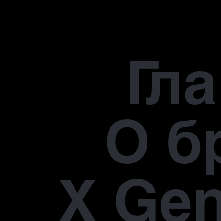
Гл
О б
X Gen