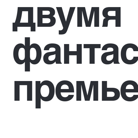
двумя
фантас
премье