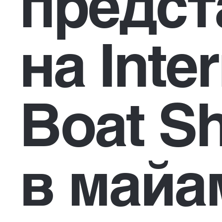
предст
на Inte
Boat S
в майа