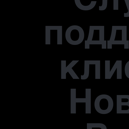
под
кли
Но