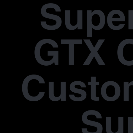
Supe
GTX 
Custo
Su