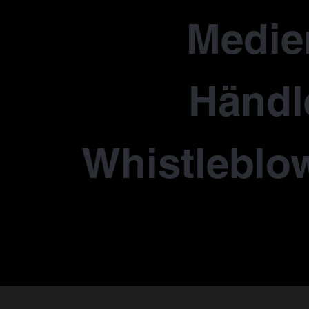
Medie
Händl
Whistleblo