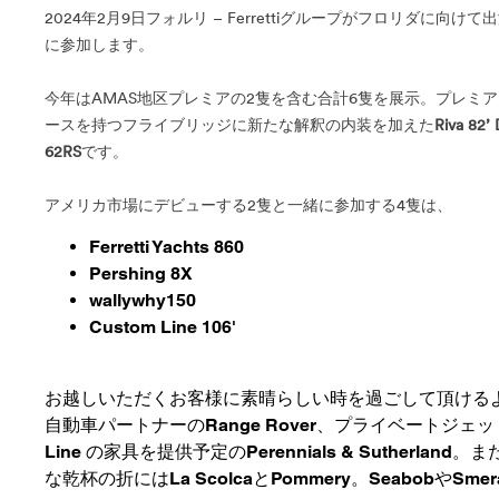
2024年2月9日フォルリ – Ferrettiグループがフロリダに
に参加します。
今年はAMAS地区プレミアの2隻を含む合計6隻を展示。プレミ
ースを持つフライブリッジに新たな解釈の内装を加えた
Riva 82’ 
62RS
です。
アメリカ市場にデビューする2隻と一緒に参加する4隻は、
Ferretti Yachts 860
Pershing 8X
wallywhy150
Custom Line 106'
お越しいただくお客様に素晴らしい時を過ごして頂ける
自動車パートナーの
Range Rover
、プライベートジェッ
Line の家具を提供予定の
Perennials & Sutherland
。ま
な乾杯の折には
La Scolca
と
Pommery
。
Seabob
や
Smer