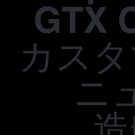
GTX 
カスタ
ニ
造