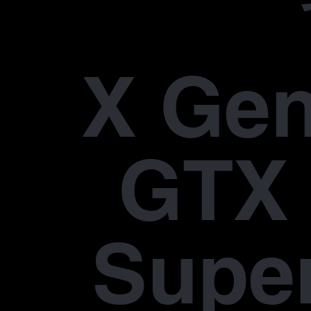
X Gen
GTX 
Supe