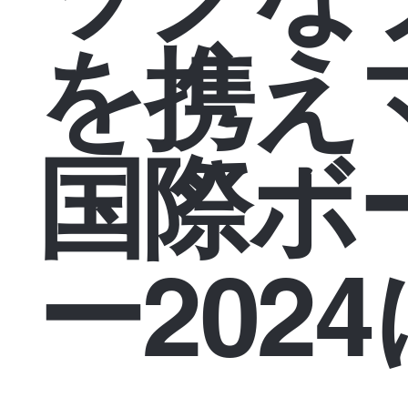
を携え
国際ボ
ー202