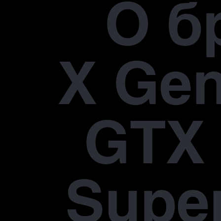
О б
X Gen
GTX 
Supe