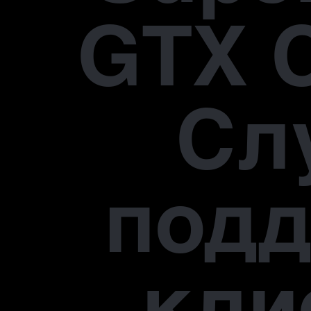
GTX 
Сл
под
кли