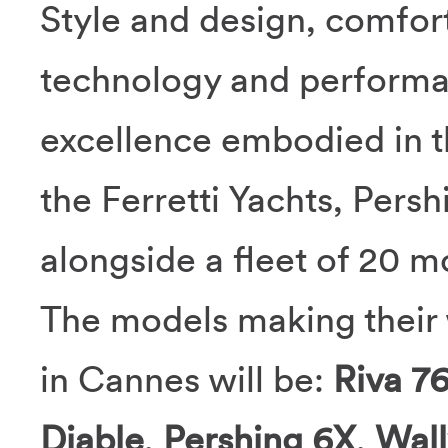
Style and design, comfort 
technology and performan
excellence embodied in t
the Ferretti Yachts, Pers
alongside a fleet of 20 m
The models making their 
in Cannes will be:
Riva 7
Diable
,
Pershing 6X
,
Wal