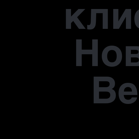
кли
Но
В