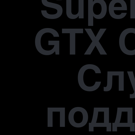
Supe
GTX 
Сл
под