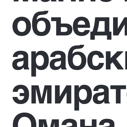
объед
арабск
эмират
Oмана.