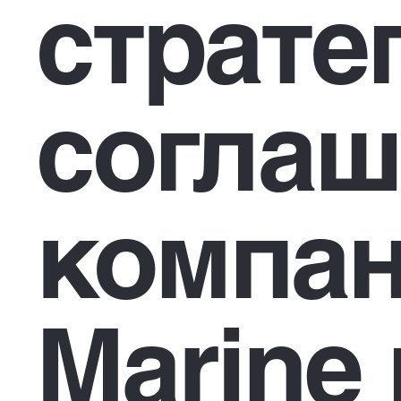
страте
соглаш
компа
Marine 