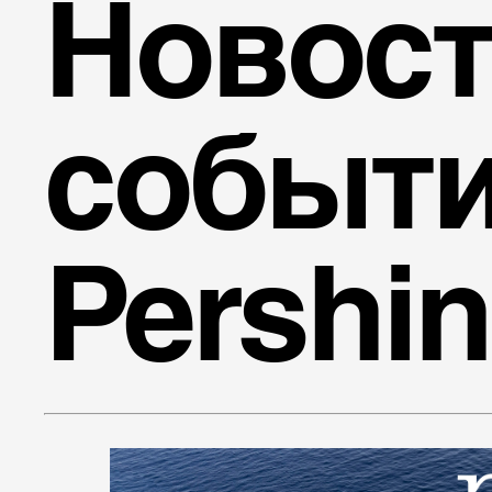
Новост
событ
Pershi