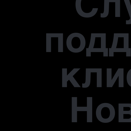
Сл
под
кли
Но