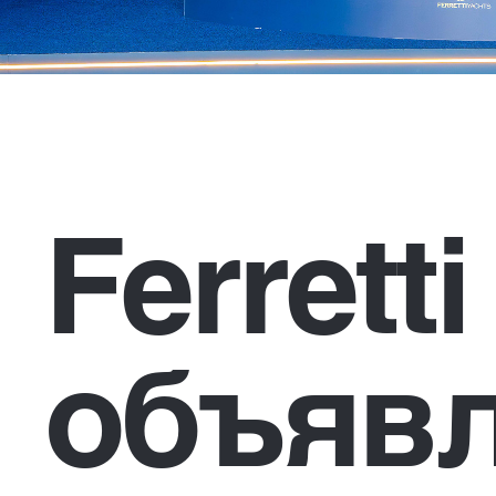
Ferrett
объявл