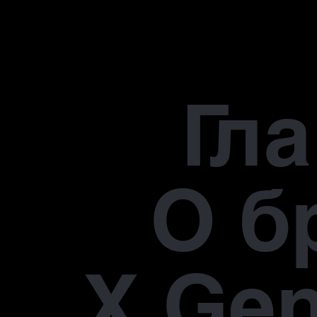
Гл
О б
X Gen