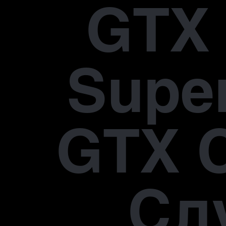
GTX 
Supe
GTX 
Сл