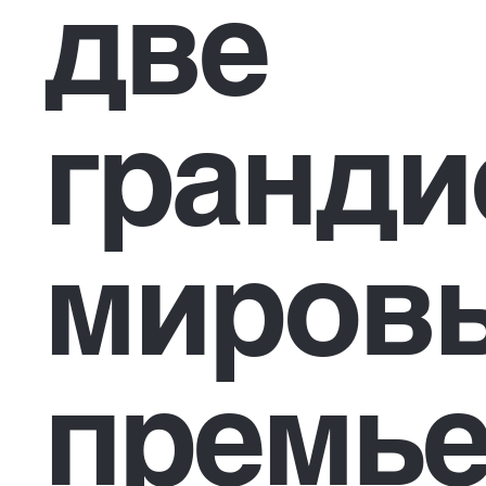
две
гранди
миров
премье