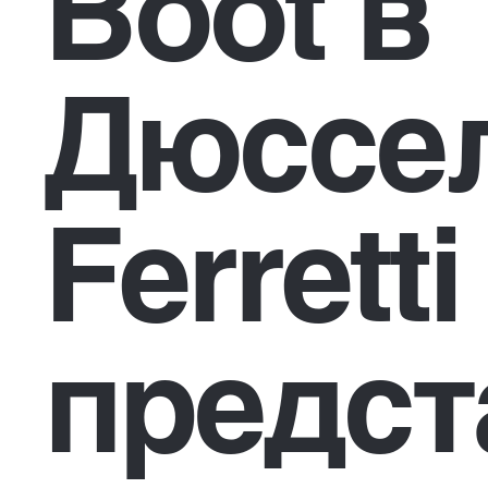
Boot в
Дюссе
Ferrett
предст