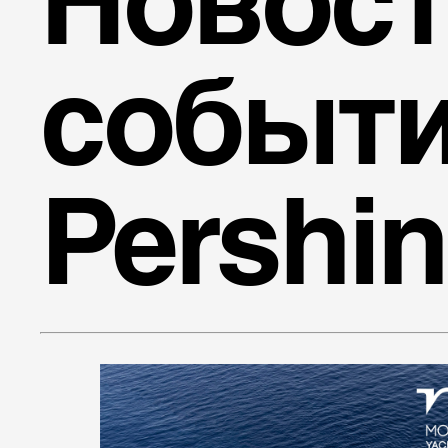
Новост
событ
Pershi