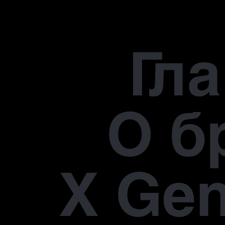
Гл
О б
X Gen