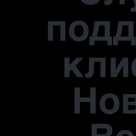
под
кли
Но