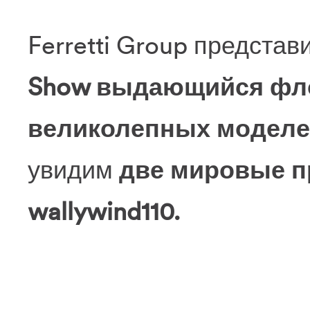
Ferretti Group представ
Show выдающийся фл
великолепных моделе
увидим
две мировые пр
wallywind110.