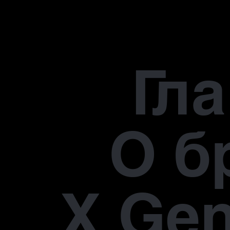
Гл
О б
X Gen