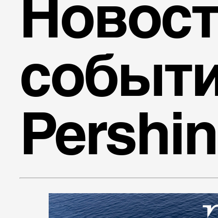
Новост
событ
Pershi