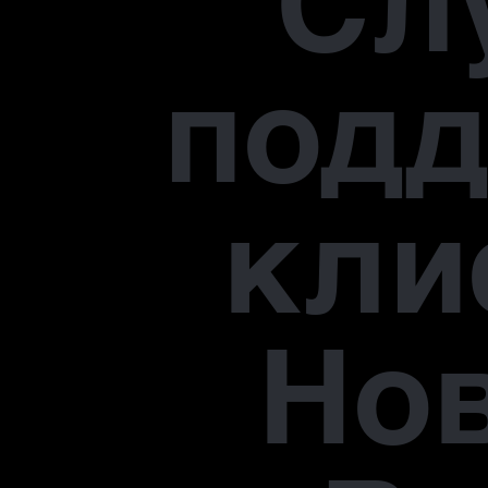
Сл
под
кли
Но