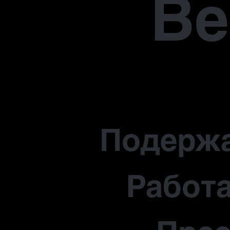
В
Подерж
Работа