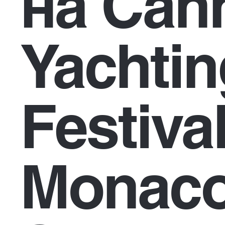
на Can
Yachtin
Festiva
Monaco