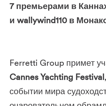
7 премьерами в Каннах
и wallywind110 в Монако
Ferretti Group примет у
Cannes Yachting Festival
событии мира судоходст
очаровательном обрамл