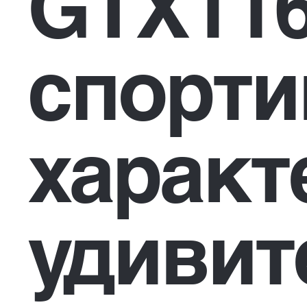
GTX116
спорт
характ
удиви